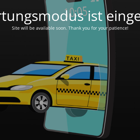
tungsmodus ist einge
Site will be available soon. Thank you for your patience!