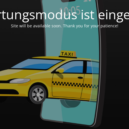
tungsmodus ist einge
Site will be available soon. Thank you for your patience!