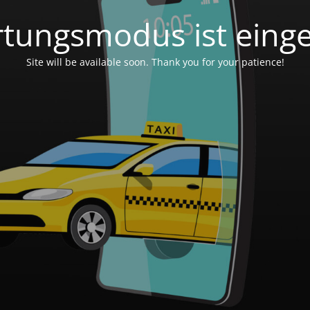
tungsmodus ist einge
Site will be available soon. Thank you for your patience!