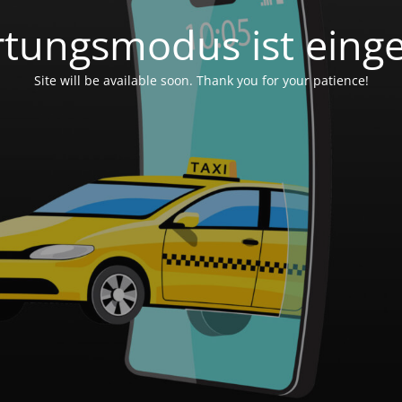
tungsmodus ist einge
Site will be available soon. Thank you for your patience!