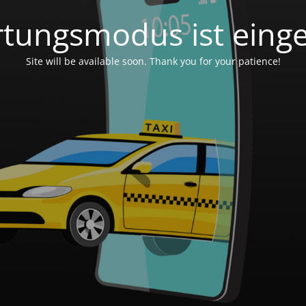
tungsmodus ist einge
Site will be available soon. Thank you for your patience!